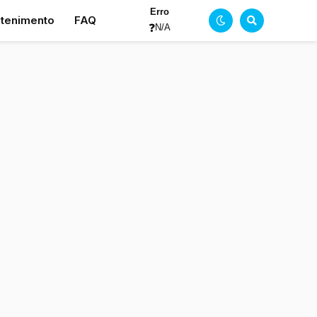
Erro
etenimento
FAQ
❓
N/A