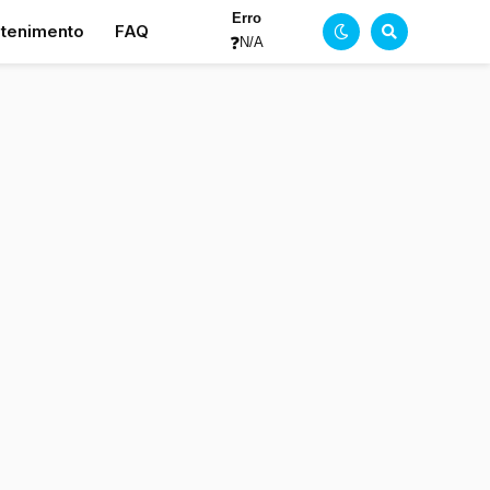
Erro
etenimento
FAQ
❓
N/A