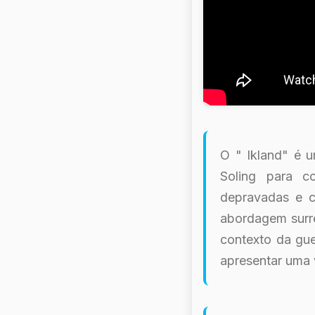
O " Ikland" é 
Soling para c
depravadas e 
abordagem surrea
contexto da gue
apresentar uma v