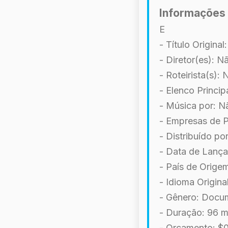
Informações 
E
- Título Original
- Diretor(es): N
- Roteirista(s):
- Elenco Princip
- Música por: N
- Empresas de P
- Distribuído po
- Data de Lança
- País de Orige
- Idioma Origina
- Gênero: Docu
- Duração: 96 m
- Orçamento: $