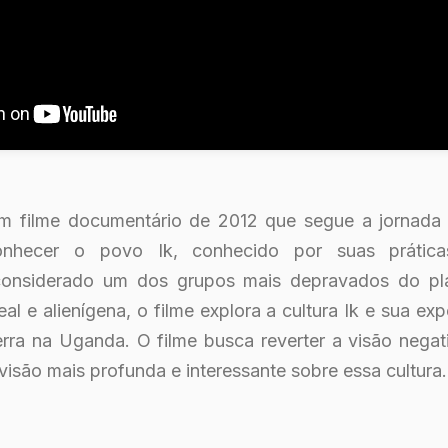
um filme documentário de 2012 que segue a jornada 
onhecer o povo Ik, conhecido por suas prática
considerado um dos grupos mais depravados do p
l e alienígena, o filme explora a cultura Ik e sua exp
rra na Uganda. O filme busca reverter a visão negat
isão mais profunda e interessante sobre essa cultura.