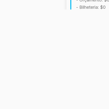
- Bilheteria: $0
- Avaliação: Nã
Críticas
E Não há infor
"Ikland". O fi
reconhecimento
sobre sua popul
Curiosidades
S