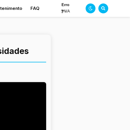
Erro
etenimento
FAQ
❓
N/A
osidades