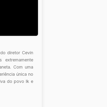
do diretor Cevin
s extremamente
laneta. Com uma
eriência única no
iva do povo Ik e