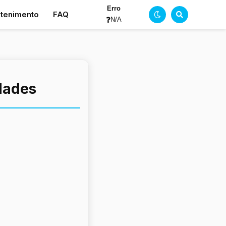
Erro
etenimento
FAQ
❓
N/A
idades