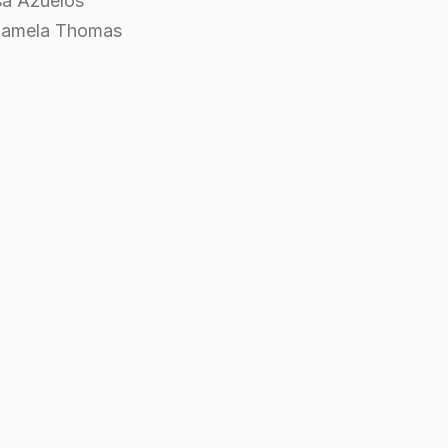
isa Azuelos
: Pamela Thomas
pal: Miley Cyrus, Demi Moore, Douglas Booth
rodução: Mandate Pictures, Double Feature Films
:
mento: 10 de fevereiro de 2012
m: Estados Unidos da América
: Inglês
a, Comédia, Romance
inutos
1.000.000
0.500.000
098/10 com 2752 votos