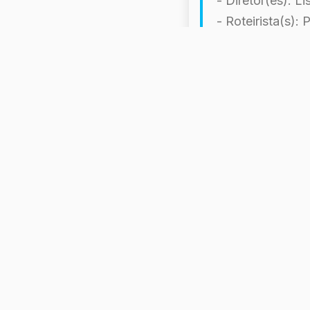
- Diretor(es): L
- Roteirista(s)
- Elenco Princi
- Música por:
- Empresas de P
- Distribuído por
- Data de Lança
- País de Orige
- Idioma Original
- Gênero: Dram
- Duração: 97 m
- Orçamento: $1
- Bilheteria: $1
- Avaliação: 6,