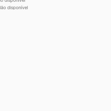
ão disponível
 Não disponível
al: Não disponível
ão disponível
rodução: Não disponível
r: Não disponível
mento: 27 de abril de 2012
m: Estados Unidos da América
: Inglês
a, Romance
minutos
0
6/10 com 10 votos