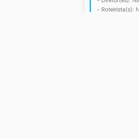
- Diretor(es): N
- Roteirista(s):
- Elenco Princip
- Música por: N
- Empresas de P
- Distribuído po
- Data de Lança
- País de Orige
- Idioma Original
- Gênero: Dram
- Duração: 109 
- Orçamento: $
- Bilheteria: $0
- Avaliação: 5,