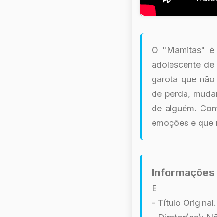
O "Mamitas" é 
adolescente de
garota que não 
de perda, muda
de alguém. Com
emoções e que n
Informações 
E
- Título Origina