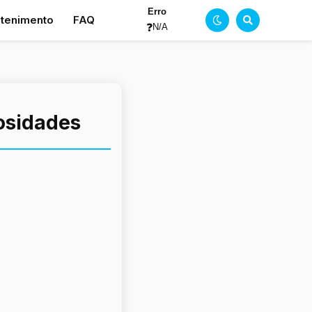
Erro
etenimento
FAQ
❓
N/A
iosidades