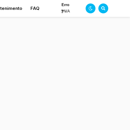
Erro
etenimento
FAQ
❓
N/A