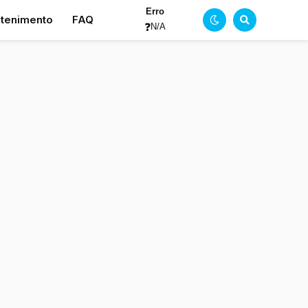
Erro
etenimento
FAQ
❓
N/A