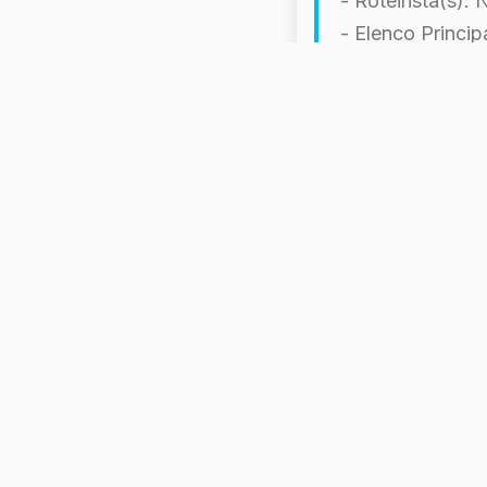
- Roteirista(s):
- Elenco Princip
- Música por: N
- Empresas de Pr
- Distribuído po
- Data de Lança
- País de Orige
- Idioma Original
- Gênero: Dram
- Duração: 98 m
- Orçamento: $
- Bilheteria: $0
- Avaliação: 4/