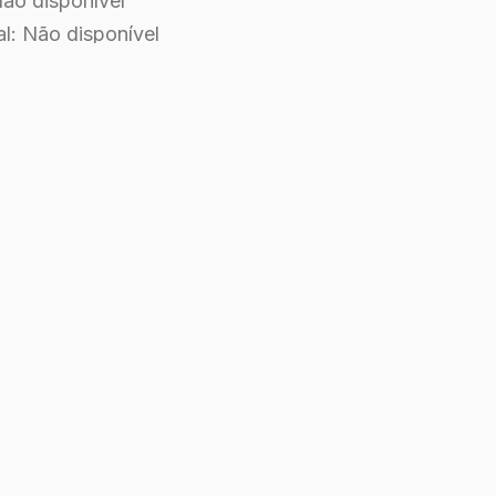
 Não disponível
al: Não disponível
ão disponível
odução: This Little Piggie
r: Não disponível
mento: 13 de junho de 2003
m: Estados Unidos da América
: Inglês
a
inutos
0
10 com 3 votos