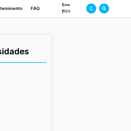
Erro
etenimento
FAQ
❓
N/A
osidades