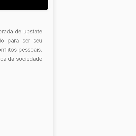
brada de upstate
lo para ser seu
nflitos pessoais.
ica da sociedade