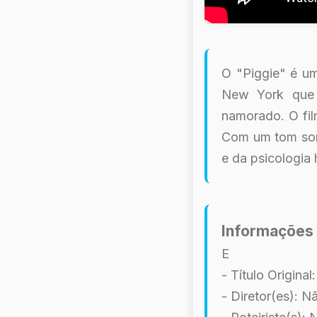
O "Piggie" é um
New York que 
namorado. O fil
Com um tom somb
e da psicologia
Informações 
E
- Título Original
- Diretor(es): N